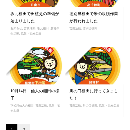
坂元棚田で田植えの準備が
徳別当棚田で米の収穫作業
始まりました
が行われました
お知らせ
,
営農活動
,
坂元棚田
,
農村保
営農活動
,
徳別当棚田
全活動
,
風景・観光名所
10月
10月
27
20
2021
2021
10月14日 仙人の棚田の様
川の口棚田に行ってきまし
子
た！
下松尾仙人の棚田
,
営農活動
,
風景・観
営農活動
,
川の口棚田
,
風景・観光名所
光名所
1
2