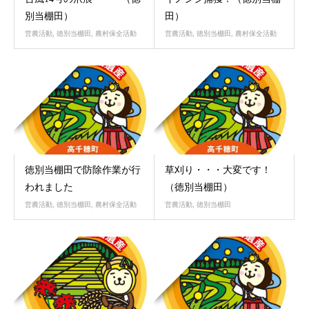
別当棚田）
田）
営農活動
,
徳別当棚田
,
農村保全活動
営農活動
,
徳別当棚田
,
農村保全活動
8月
7月
09
22
2022
2022
徳別当棚田で防除作業が行
草刈り・・・大変です！
われました
（徳別当棚田）
営農活動
,
徳別当棚田
,
農村保全活動
営農活動
,
徳別当棚田
6月
10月
02
29
2022
2021