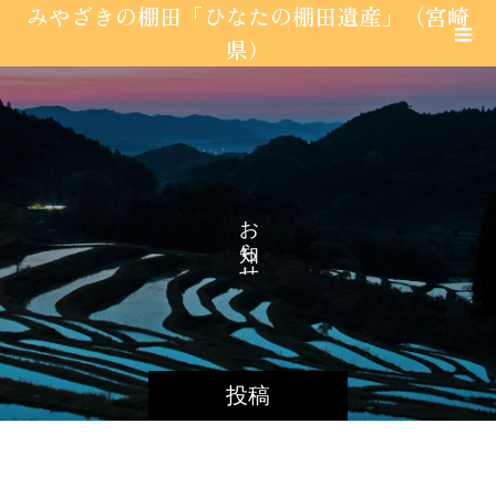
みやざきの棚田「ひなたの棚田遺産」（宮崎
県）
お
ら
せ
投稿
営農活動