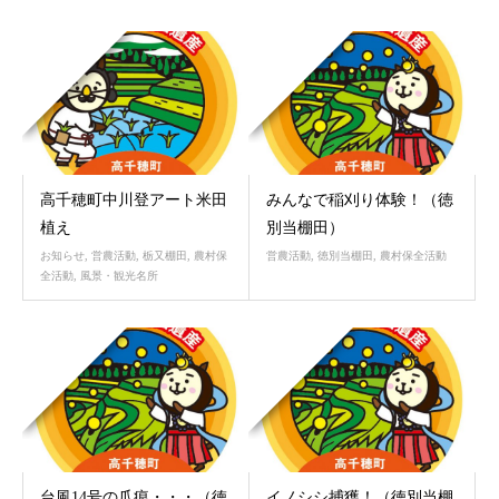
7月
10月
03
11
2023
2022
高千穂町中川登アート米田
みんなで稲刈り体験！（徳
植え
別当棚田）
お知らせ
,
営農活動
,
栃又棚田
,
農村保
営農活動
,
徳別当棚田
,
農村保全活動
全活動
,
風景・観光名所
9月
9月
27
06
2022
2022
台風14号の爪痕・・・（徳
イノシシ捕獲！（徳別当棚