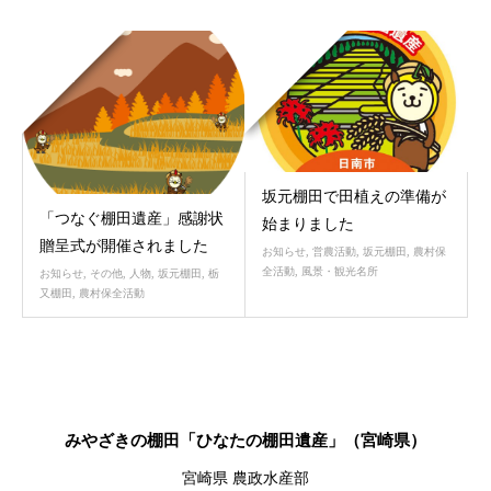
3月
6月
10
02
2023
2022
坂元棚田で田植えの準備が
「つなぐ棚田遺産」感謝状
始まりました
贈呈式が開催されました
お知らせ
,
営農活動
,
坂元棚田
,
農村保
全活動
,
風景・観光名所
お知らせ
,
その他
,
人物
,
坂元棚田
,
栃
又棚田
,
農村保全活動
みやざきの棚田「ひなたの棚田遺産」（宮崎県）
宮崎県 農政水産部