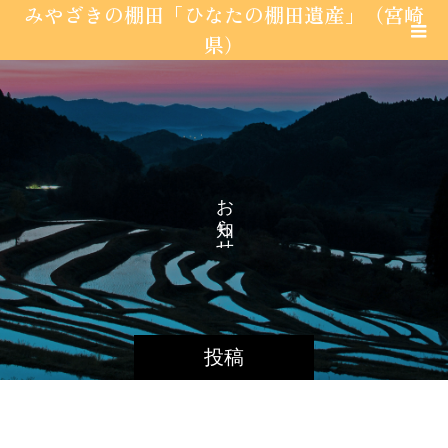
みやざきの棚田「ひなたの棚田遺産」（宮崎
県）
お
ら
せ
投稿
宮崎